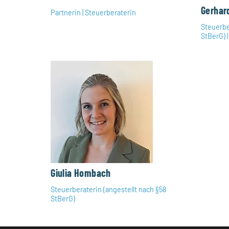
Gerhar
Partnerin | Steuerberaterin
Steuerbe
StBerG) 
Giulia Hombach
Steuerberaterin (angestellt nach §58
StBerG)