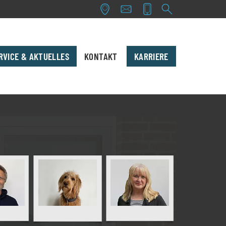
RVICE & AKTUELLES
KONTAKT
KARRIERE
andantenportal
Steuerfach­angestellter:in
teuern im Blick
Auszubildende:r - Steuerfach­angestellte:r
Steuerfachwirt:in
Fachkraft für Lohn- und Gehalts­buchhaltung
Buchhalter:in
Buchhalter:in mit Schwerpunkt: Heilberufe