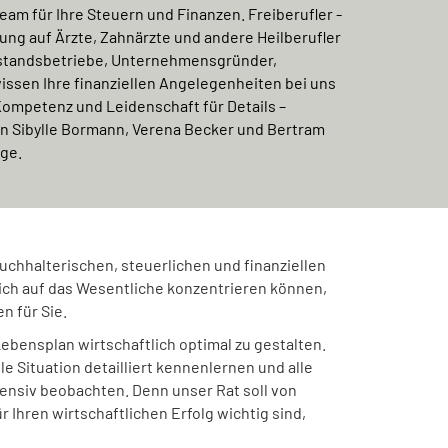
Team für Ihre Steuern und Finanzen. Freiberufler -
ung auf Ärzte, Zahnärzte und andere Heilberufler
telstandsbetriebe, Unternehmensgründer,
issen Ihre finanziellen Angelegenheiten bei uns
Kompetenz und Leidenschaft für Details –
n Sibylle Bormann, Verena Becker und Bertram
rge.
 buchhalterischen, steuerlichen und finanziellen
ich auf das Wesentliche konzentrieren können,
n für Sie.
Lebensplan wirtschaftlich optimal zu gestalten.
le Situation detailliert kennenlernen und alle
ensiv beobachten. Denn unser Rat soll von
ür Ihren wirtschaftlichen Erfolg wichtig sind,