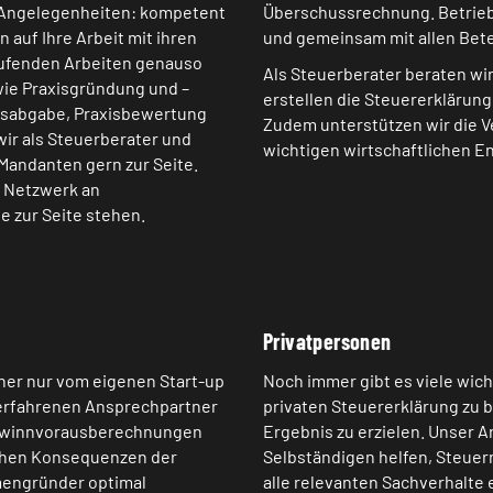
n Angelegenheiten: kompetent
Überschussrechnung. Betrieb
 auf Ihre Arbeit mit ihren
und gemeinsam mit allen Bete
laufenden Arbeiten genauso
Als Steuerberater beraten wi
ie Praxisgründung und –
erstellen die Steuererklärung
xisabgabe, Praxisbewertung
Zudem unterstützen wir die 
ir als Steuerberater und
wichtigen wirtschaftlichen E
andanten gern zur Seite.
s Netzwerk an
e zur Seite stehen.
Privatpersonen
sher nur vom eigenen Start-up
Noch immer gibt es viele wich
 erfahrenen Ansprechpartner
privaten Steuererklärung zu 
 Gewinnvorausberechnungen
Ergebnis zu erzielen. Unser A
lichen Konsequenzen der
Selbständigen helfen, Steuern
mengründer optimal
alle relevanten Sachverhalte e