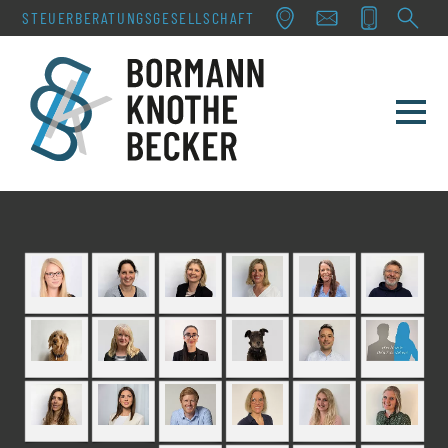
STEUERBERATUNGS­GESELLSCHAFT
TEAM
LEISTUNGEN
SERVICE & AKTUELLES
KONTAKT
KARRIERE