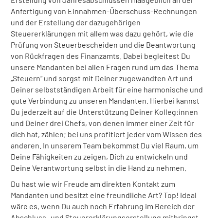
Auszubildende:r - Steuerfach­angestellte:r
Anfertigung von Einnahmen-Überschuss-Rechnungen
und der Erstellung der dazugehörigen
Steuerfachwirt:in
Steuererklärungen mit allem was dazu gehört, wie die
Prüfung von Steuerbescheiden und die Beantwortung
Fachkraft für Lohn- und Gehalts­buchhaltung
von Rückfragen des Finanzamts. Dabei begleitest Du
unsere Mandanten bei allen Fragen rund um das Thema
Buchhalter:in
„Steuern“ und sorgst mit Deiner zugewandten Art und
Buchhalter:in mit Schwerpunkt: Heilberufe
Deiner selbstständigen Arbeit für eine harmonische und
gute Verbindung zu unseren Mandanten. Hierbei kannst
Du jederzeit auf die Unterstützung Deiner Kolleg:innen
und Deiner drei Chefs, von denen immer einer Zeit für
dich hat, zählen; bei uns profitiert jeder vom Wissen des
anderen. In unserem Team bekommst Du viel Raum, um
Deine Fähigkeiten zu zeigen, Dich zu entwickeln und
Deine Verantwortung selbst in die Hand zu nehmen.
Du hast wie wir Freude am direkten Kontakt zum
Mandanten und besitzt eine freundliche Art? Top! Ideal
wäre es, wenn Du auch noch Erfahrung im Bereich der
Abschluss- und Steuererklärungserstellung mitbringst.