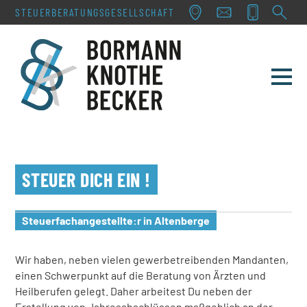
STEUERBERATUNGS­GESELLSCHAFT
TEAM
LEISTUNGEN
STEUER DICH EIN !
SERVICE & AKTUELLES
Steuerfachangestellte:r in Altenberge
KONTAKT
KARRIERE
Wir haben, neben vielen gewerbetreibenden Mandanten,
einen Schwerpunkt auf die Beratung von Ärzten und
Steuerfach­angestellter:in
Heilberufen gelegt. Daher arbeitest Du neben der
Erstellung von Jahresabschlüssen maßgeblich an der