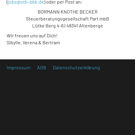
(
jobs@stb-bkb.de
) oder per Post an:
BORMANN KNOTHE BECKER
Steuerberatungsgesellschaft Part mbB
Lütke Berg 4-6 | 48341 Altenberge
Wir freuen uns auf Dich!
Sibylle, Verena & Bertram
Impressum
AGB
Datenschutzerklärung