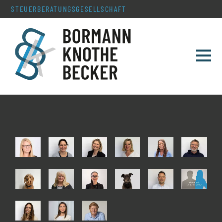
STEUERBERATUNGS­GESELLSCHAFT
TEAM
LEISTUNGEN
SERVICE & AKTUELLES
KONTAKT
KARRIERE