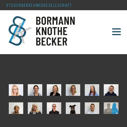
STEUERBERATUNGS­GESELLSCHAFT
TEAM
LEISTUNGEN
SERVICE & AKTUELLES
KONTAKT
KARRIERE