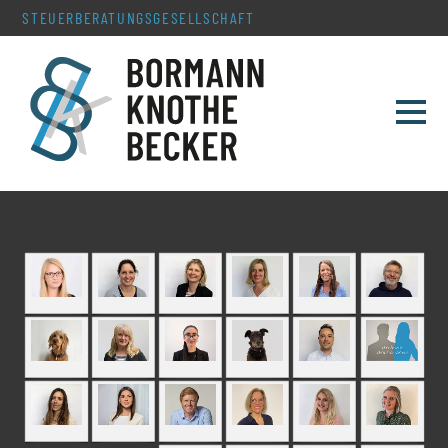
STEUERBERATUNGS­GESELLSCHAFT
TEAM
LEISTUNGEN
SERVICE & AKTUELLES
KONTAKT
KARRIERE