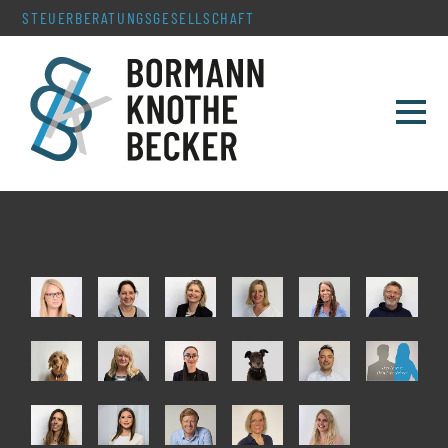
STEUERBERATUNGS­GESELLSCHAFT
TEAM
LEISTUNGEN
SERVICE & AKTUELLES
KONTAKT
KARRIERE