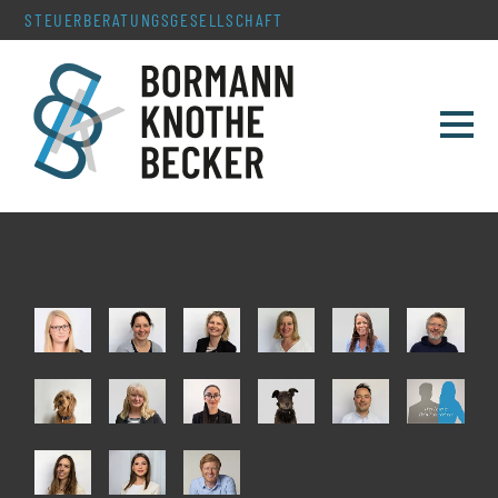
STEUERBERATUNGS­GESELLSCHAFT
TEAM
LEISTUNGEN
SERVICE & AKTUELLES
KONTAKT
KARRIERE