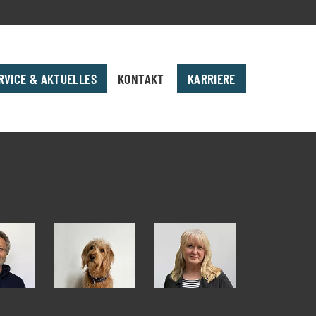
RVICE & AKTUELLES
KONTAKT
KARRIERE
andantenportal
Steuerfach­angestellter:in
teuern im Blick
Auszubildende:r - Steuerfach­angestellte:r
Steuerfachwirt:in
Fachkraft für Lohn- und Gehalts­buchhaltung
Buchhalter:in
Buchhalter:in mit Schwerpunkt: Heilberufe