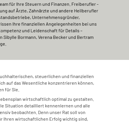
Team für Ihre Steuern und Finanzen. Freiberufler -
ung auf Ärzte, Zahnärzte und andere Heilberufler
telstandsbetriebe, Unternehmensgründer,
issen Ihre finanziellen Angelegenheiten bei uns
Kompetenz und Leidenschaft für Details –
n Sibylle Bormann, Verena Becker und Bertram
rge.
 buchhalterischen, steuerlichen und finanziellen
ich auf das Wesentliche konzentrieren können,
n für Sie.
Lebensplan wirtschaftlich optimal zu gestalten.
le Situation detailliert kennenlernen und alle
ensiv beobachten. Denn unser Rat soll von
ür Ihren wirtschaftlichen Erfolg wichtig sind,