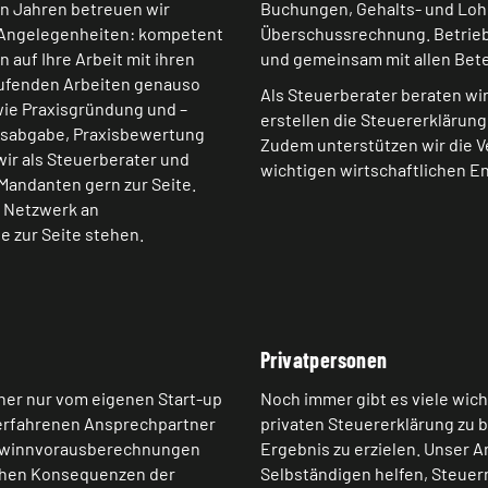
en Jahren betreuen wir
Buchungen, Gehalts- und Loh
n Angelegenheiten: kompetent
Überschussrechnung. Betrieb
 auf Ihre Arbeit mit ihren
und gemeinsam mit allen Bete
laufenden Arbeiten genauso
Als Steuerberater beraten wi
ie Praxisgründung und –
erstellen die Steuererklärung
xisabgabe, Praxisbewertung
Zudem unterstützen wir die 
ir als Steuerberater und
wichtigen wirtschaftlichen E
andanten gern zur Seite.
s Netzwerk an
e zur Seite stehen.
Privatpersonen
sher nur vom eigenen Start-up
Noch immer gibt es viele wich
 erfahrenen Ansprechpartner
privaten Steuererklärung zu 
 Gewinnvorausberechnungen
Ergebnis zu erzielen. Unser A
lichen Konsequenzen der
Selbständigen helfen, Steuern